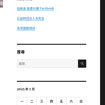
協進會 臉書社團 Facebook
公益財団法人合気会
各地道館資訊
搜尋
搜
搜
尋
尋
關
鍵
字:
2025 年 7 月
一
二
三
四
五
六
日