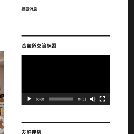
摘要消息
合氣道交流練習
視
訊
播
放
器
00:00
04:31
友好連結