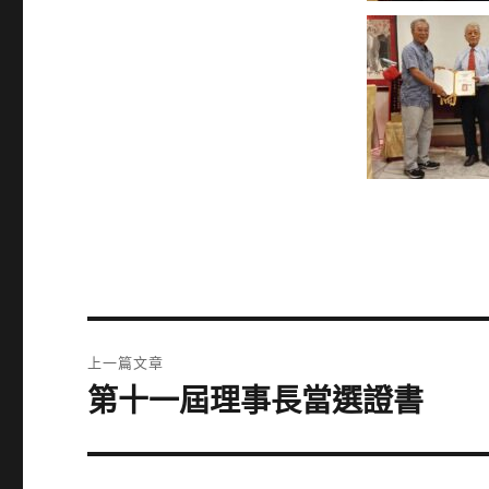
文
上一篇文章
章
第十一屆理事長當選證書
上
一
導
篇
覽
文