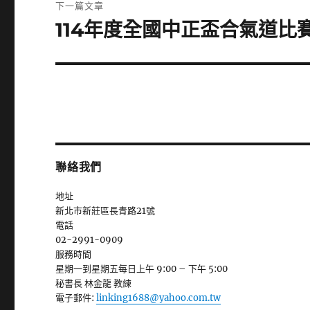
下一篇文章
章:
114年度全國中正盃合氣道比
下
一
篇
文
章:
聯絡我們
地址
新北市新莊區長青路21號
電話
02-2991-0909
服務時間
星期一到星期五每日上午 9:00 – 下午 5:00
秘書長 林金龍 教練
電子郵件:
linking1688@yahoo.com.tw