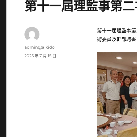
第十一屆理監事第二
第十一屆理監事第
術委員及幹部聘書
作
admin@aikido
者
發
2025 年 7 月 15 日
佈
日
期: