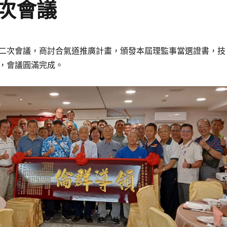
次會議
二次會議，商討合氣道推廣計畫，頒發本屆理監事當選證書，技
，會議圓滿完成。