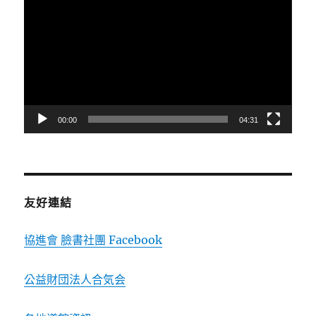
訊
播
放
器
00:00
04:31
友好連結
協進會 臉書社團 Facebook
公益財団法人合気会