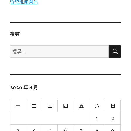
各地道館資訊
搜尋
搜
搜
尋
尋
關
鍵
字:
2026 年 8 月
一
二
三
四
五
六
日
1
2
3
4
5
6
7
8
9