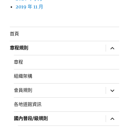
2019 年 11 月
首頁
展
章程規則
開
子
選
章程
單
組織架構
展
會員規則
開
子
選
各地道館資訊
單
展
國內晉段/級規則
開
子