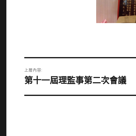
文
上層內容:
章
第十一屆理監事第二次會議
導
覽