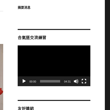
摘要消息
合氣道交流練習
視
訊
播
放
器
00:00
04:31
友好連結