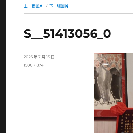
上一張圖片
下一張圖片
S__51413056_0
發
2025 年 7 月 15 日
佈
完
1500 × 874
日
整
期:
尺
寸