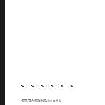
首
章
工
公
活
影
頁
程
作
告
動
音
規
計
與
紀
園
中華民國合氣道推廣訓練協進會
則
畫
最
錄
地