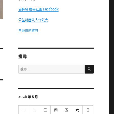
協進會 臉書社團 Facebook
公益財団法人合気会
各地道館資訊
搜尋
搜
搜
尋
尋
關
鍵
字:
2026 年 8 月
一
二
三
四
五
六
日