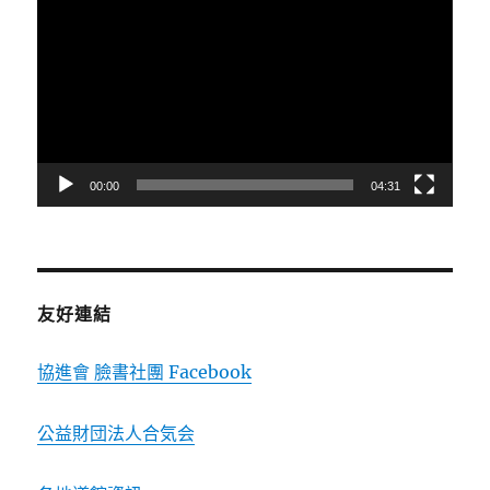
訊
播
放
器
00:00
04:31
友好連結
協進會 臉書社團 Facebook
公益財団法人合気会