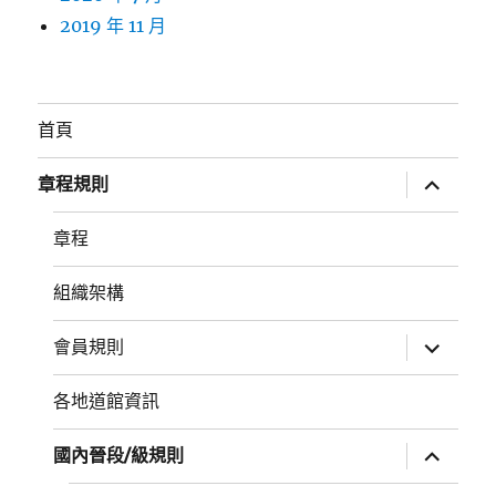
2019 年 11 月
首頁
展
章程規則
開
子
選
章程
單
組織架構
展
會員規則
開
子
選
各地道館資訊
單
展
國內晉段/級規則
開
子