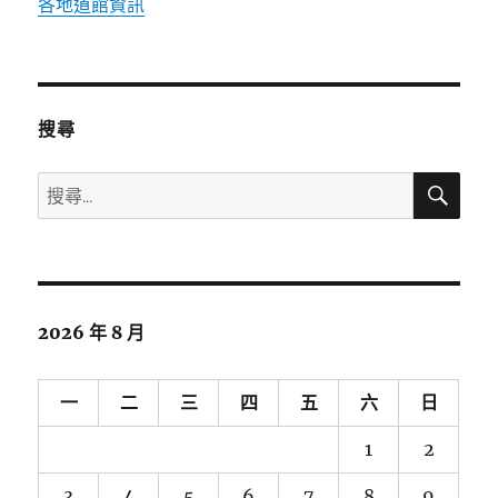
各地道館資訊
搜尋
搜
搜
尋
尋
關
鍵
字:
2026 年 8 月
一
二
三
四
五
六
日
1
2
3
4
5
6
7
8
9