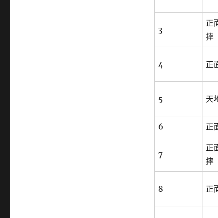
正
3
摔
4
正
5
天
6
正
正
7
摔
8
正