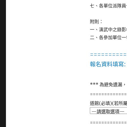
七、各單位派隊員
附則：
一、演武中之錄影
二、各參加單位一
==========
報名資料填寫:
*** 為避免遺漏
=============
道館(必填)(若
=============