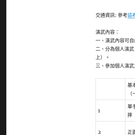
交通資訊: 參考
這
演武內容：
一、演武內容可自
二、分為個人演武
上）。
三、參加個人演武
基
（
單
1
摔
2
正