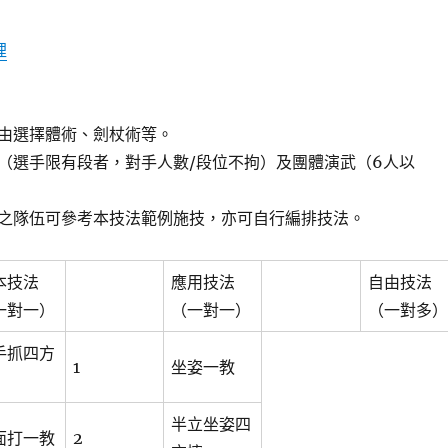
裡
由選擇體術、劍杖術等。
（選手限有段者，對手人數/段位不拘）及團體演武（6人以
之隊伍可參考本技法範例施技，亦可自行編排技法。
本技法
應用技法
自由技法
一對一）
（一對一）
（一對多）
手抓四方
1
坐姿一教
半立坐姿四
面打一教
2