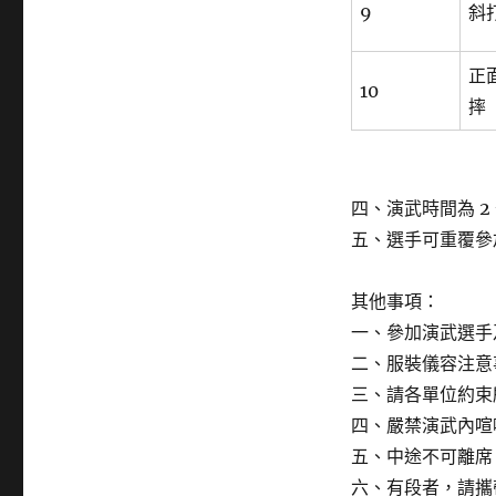
9
斜
正
10
摔
四、演武時間為 2
五、選手可重覆參
其他事項：
一、參加演武選手
二、服裝儀容注意
三、請各單位約束
四、嚴禁演武內喧
五、中途不可離席
六、有段者，請攜