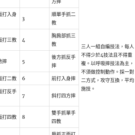
方摔
面打入身
順單手抓二
3
教
胸肩部抓三
面打三教
4
教
三人一組自編技法，每人
不得少於4技法且不得重
後方抓反手
地摔
5
複。以呼吸摔技法為主，
摔
不須做控制動作。採一對
面打二教
6
前打入身摔
二方式，攻守互換，平均
施技。
面打反手
7
斜打四方摔
雙手抓單手
面打四教
8
四教
肩抓正面打