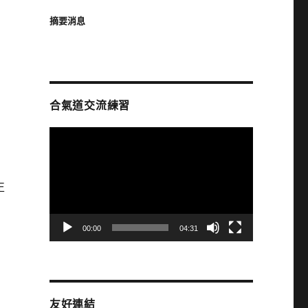
摘要消息
合氣道交流練習
視
訊
播
放
正
器
00:00
04:31
友好連結