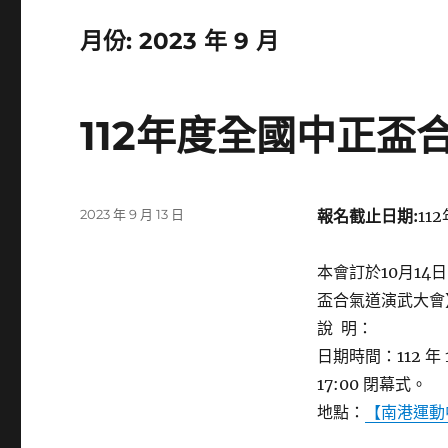
月份:
2023 年 9 月
112年度全國中正
發
2023 年 9 月 13 日
報名截止日期:
11
佈
日
本會訂於10月1
期:
盃合氣道演武大會
說 明：
日期時間：112 年 1
17:00 閉幕式。
地點：
【南港運動