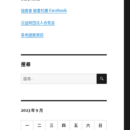
協進會 臉書社團 Facebook
公益財団法人合気会
各地道館資訊
搜尋
搜
搜
尋
尋
關
鍵
字:
2023 年 9 月
一
二
三
四
五
六
日