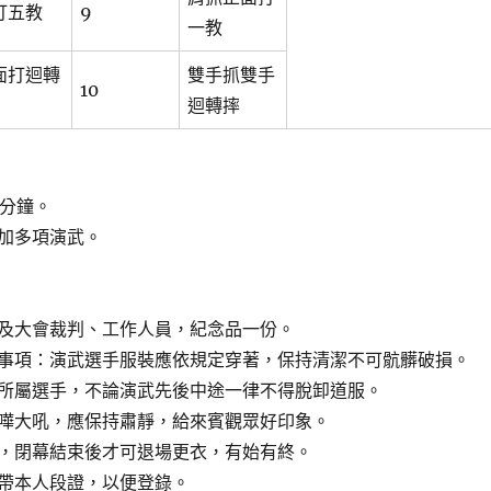
打五教
9
一教
面打迴轉
雙手抓雙手
10
迴轉摔
 分鐘。
加多項演武。
及大會裁判、工作人員，紀念品一份。
事項：演武選手服裝應依規定穿著，保持清潔不可骯髒破損。
所屬選手，不論演武先後中途一律不得脫卸道服。
嘩大吼，應保持肅靜，給來賓觀眾好印象。
，閉幕結束後才可退場更衣，有始有終。
帶本人段證，以便登錄。