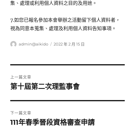
集、處理或利用個人資料之目的及用途。
7.如您已報名參加本會舉辦之活動留下個人資料者，
視為同意本蒐集、處理及利用個人資料告知事項。
作
發
admin@aikido
2022 年 2 月 15 日
者
佈
日
期:
文
上一篇文章
章
第十屆第二次理監事會
上
一
導
篇
覽
文
下一篇文章
章:
111年春季晉段資格審查申請
下
一