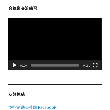
合氣道交流練習
視
訊
播
放
器
00:00
04:31
友好連結
協進會 臉書社團 Facebook