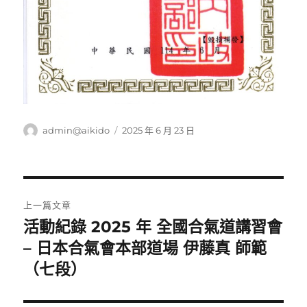
作
發
admin@aikido
2025 年 6 月 23 日
者
佈
日
期:
文
上一篇文章
章
活動紀錄 2025 年 全國合氣道講習會
上
一
– 日本合氣會本部道場 伊藤真 師範
導
篇
（七段）
覽
文
章: