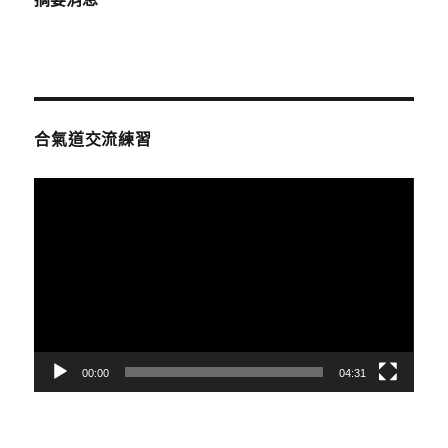
合氣道交流練習
視
訊
播
放
器
00:00
04:31