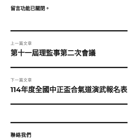
留言功能已關閉。
文
上一篇文章
章
第十一屆理監事第二次會議
上
一
導
篇
覽
文
下一篇文章
章:
114年度全國中正盃合氣道演武報名表
下
一
篇
文
章:
聯絡我們