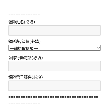
=====================================
=============
領隊姓名(必填)
領隊段/級位(必填)
領隊行動電話(必填)
領隊電子郵件(必填)
=====================================
=============