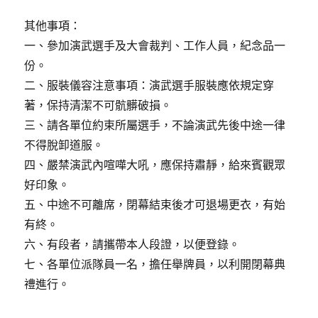
其他事項：
一、參加演武選手及大會裁判、工作人員，紀念品一
份。
二、服裝儀容注意事項：演武選手服裝應依規定穿
著，保持清潔不可骯髒破損。
三、請各單位約束所屬選手，不論演武先後中途一律
不得脫卸道服。
四、嚴禁演武內喧嘩大吼，應保持肅靜，給來賓觀眾
好印象。
五、中途不可離席，閉幕結束後才可退場更衣，有始
有終。
六、有段者，請攜帶本人段證，以便登錄。
七、各單位派隊員一名，擔任舉牌員，以利開閉幕典
禮進行。