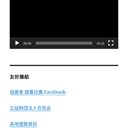
播
放
器
00:00
04:31
友好連結
協進會 臉書社團 Facebook
公益財団法人合気会
各地道館資訊