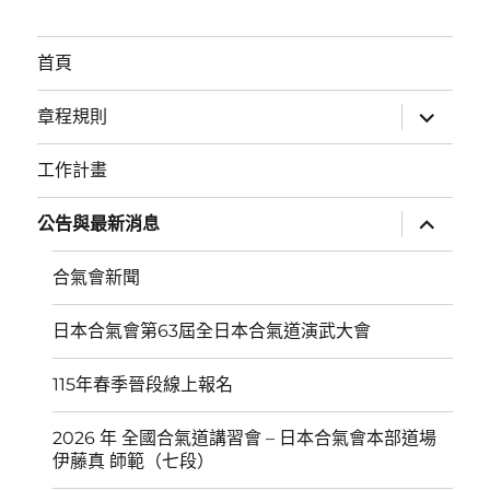
首頁
展
章程規則
開
子
選
工作計畫
單
展
公告與最新消息
開
子
選
合氣會新聞
單
日本合氣會第63屆全日本合氣道演武大會
115年春季晉段線上報名
2026 年 全國合氣道講習會 – 日本合氣會本部道場
伊藤真 師範（七段）