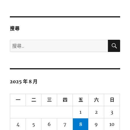
搜尋
搜
搜
尋
尋
關
鍵
字:
2025 年 8 月
一
二
三
四
五
六
日
1
2
3
4
5
6
7
8
9
10