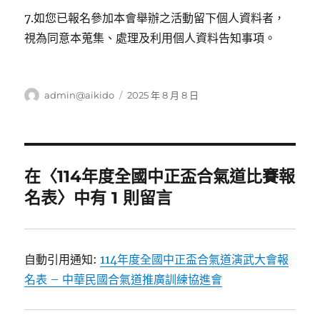
7.如您已報名參加本會舉辦之活動留下個人資料者，
視為同意本蒐集、處理及利用個人資料告知事項。
作
發
admin@aikido
2025 年 8 月 8 日
者
佈
日
期:
在〈114年度全國中正盃合氣道比賽報
名表〉中有 1 則留言
自動引用通知:
114年度全國中正盃合氣道演武大會報
名表 – 中華民國合氣道推廣訓練協進會