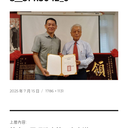
發
完
2025 年 7 月 15 日
1786 × 1131
佈
整
日
尺
期:
寸
文
上層內容: