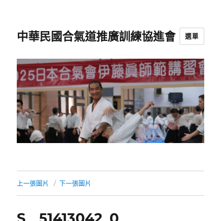
中華民國合氣道推廣訓練協進會
選單
上一張圖片
下一張圖片
S__51413042_0