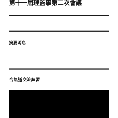
章
第十一屆理監事第二次會議
導
覽
摘要消息
合氣道交流練習
視
訊
播
放