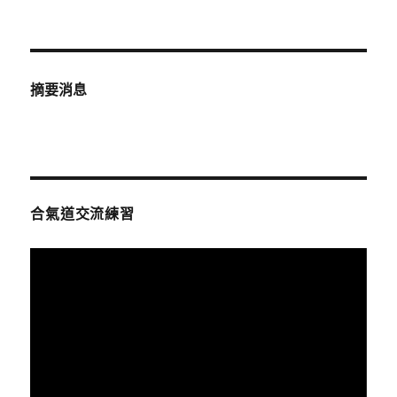
佈
日
期:
摘要消息
合氣道交流練習
視
訊
播
放
器