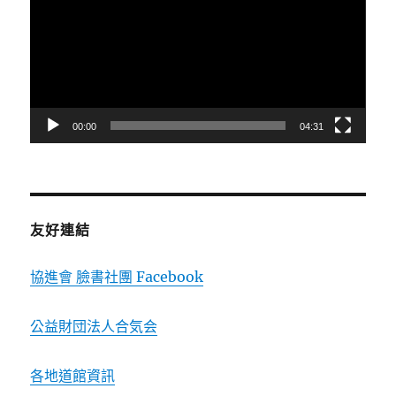
播
放
器
00:00
04:31
友好連結
協進會 臉書社團 Facebook
公益財団法人合気会
各地道館資訊