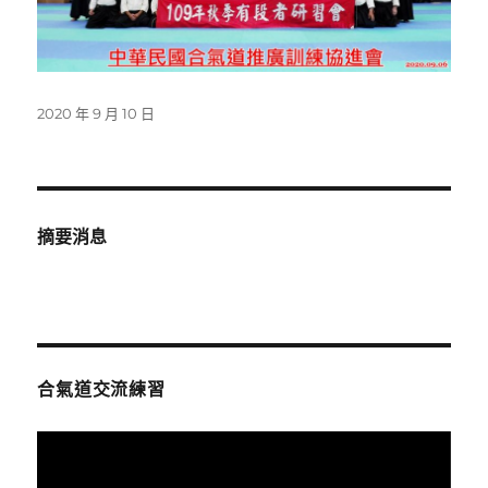
發
2020 年 9 月 10 日
佈
日
期:
摘要消息
合氣道交流練習
視
訊