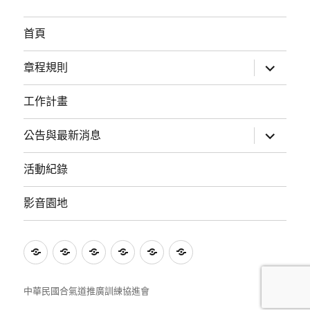
首頁
展
章程規則
開
子
選
工作計畫
單
展
公告與最新消息
開
子
選
活動紀錄
單
影音園地
首
章
工
公
活
影
頁
程
作
告
動
音
規
計
與
紀
園
中華民國合氣道推廣訓練協進會
則
畫
最
錄
地