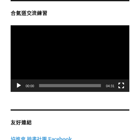
合氣道交流練習
視
訊
播
放
器
00:00
04:31
友好連結
協進會 臉書社團 Facebook