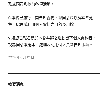
務或同意您參加各項活動。
6.本會已履行上開告知義務，您同意並瞭解本會蒐
集、處理或利用個人資料之目的及用途。
7.如您已報名參加本會舉辦之活動留下個人資料者，
視為同意本蒐集、處理及利用個人資料告知事項。
發
2024 年 8 月 19 日
佈
日
期:
摘要消息