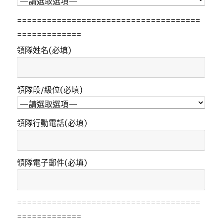
=====================================
=============
領隊姓名(必填)
領隊段/級位(必填)
領隊行動電話(必填)
領隊電子郵件(必填)
=====================================
=============