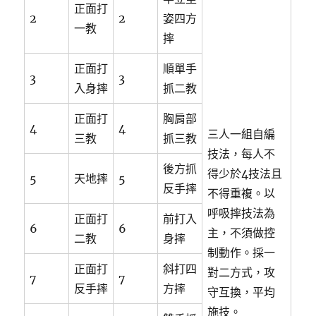
正面打
2
2
姿四方
一教
摔
正面打
順單手
3
3
入身摔
抓二教
正面打
胸肩部
4
4
三人一組自編
三教
抓三教
技法，每人不
後方抓
得少於4技法且
5
天地摔
5
反手摔
不得重複。以
呼吸摔技法為
正面打
前打入
6
6
主，不須做控
二教
身摔
制動作。採一
正面打
斜打四
對二方式，攻
7
7
反手摔
方摔
守互換，平均
施技。