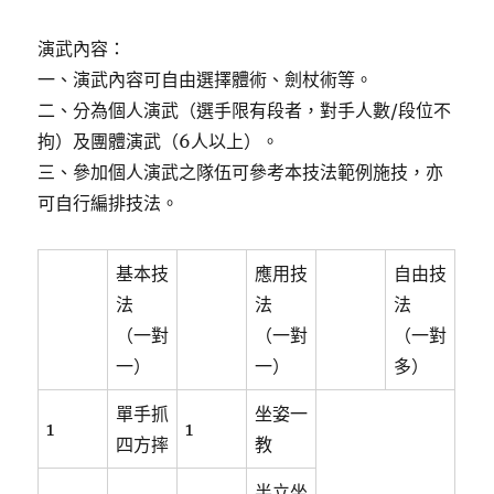
演武內容：
一、演武內容可自由選擇體術、劍杖術等。
二、分為個人演武（選手限有段者，對手人數/段位不
拘）及團體演武（6人以上）。
三、參加個人演武之隊伍可參考本技法範例施技，亦
可自行編排技法。
基本技
應用技
自由技
法
法
法
（一對
（一對
（一對
一）
一）
多）
單手抓
坐姿一
1
1
四方摔
教
半立坐