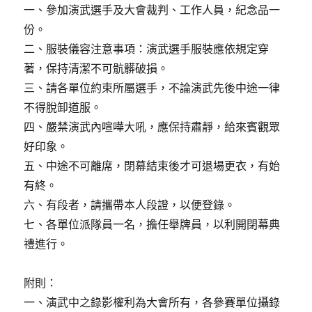
一、參加演武選手及大會裁判、工作人員，紀念品一
份。
二、服裝儀容注意事項：演武選手服裝應依規定穿
著，保持清潔不可骯髒破損。
三、請各單位約束所屬選手，不論演武先後中途一律
不得脫卸道服。
四、嚴禁演武內喧嘩大吼，應保持肅靜，給來賓觀眾
好印象。
五、中途不可離席，閉幕結束後才可退場更衣，有始
有終。
六、有段者，請攜帶本人段證，以便登錄。
七、各單位派隊員一名，擔任舉牌員，以利開閉幕典
禮進行。
附則：
一、演武中之錄影權利為大會所有，各參賽單位攝錄