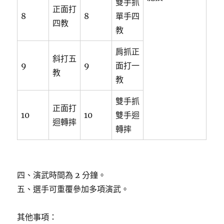
雙手抓
正面打
8
8
單手四
四教
教
肩抓正
斜打五
9
9
面打一
教
教
雙手抓
正面打
10
10
雙手迴
迴轉摔
轉摔
四、演武時間為 2 分鐘。
五、選手可重覆參加多項演武。
其他事項：