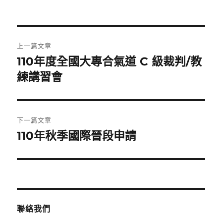
者
佈
日
期:
文
上一篇文章
章
110年度全國大專合氣道 C 級裁判/教
上
一
練講習會
導
篇
覽
文
章:
下一篇文章
110年秋季國際晉段申請
下
一
篇
文
章:
聯絡我們