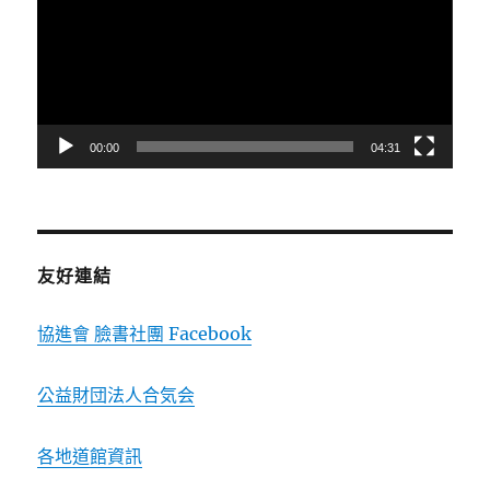
播
放
器
00:00
04:31
友好連結
協進會 臉書社團 Facebook
公益財団法人合気会
各地道館資訊