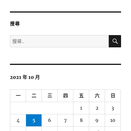
搜尋
搜
搜
尋
尋
關
鍵
字:
2021 年 10 月
一
二
三
四
五
六
日
1
2
3
4
5
6
7
8
9
10