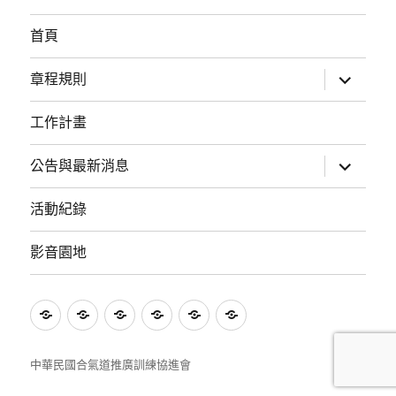
首頁
展
章程規則
開
子
選
工作計畫
單
展
公告與最新消息
開
子
選
活動紀錄
單
影音園地
首
章
工
公
活
影
頁
程
作
告
動
音
規
計
與
紀
園
中華民國合氣道推廣訓練協進會
則
畫
最
錄
地