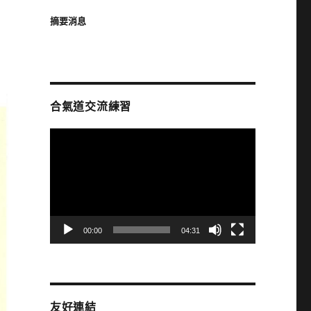
摘要消息
合氣道交流練習
視
訊
播
放
器
00:00
04:31
友好連結