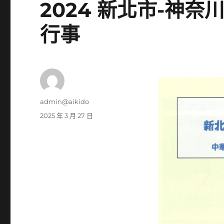
2024 新北市-神奈
行事
作
admin@aikido
者
發
2025 年 3 月 27 日
佈
日
期: