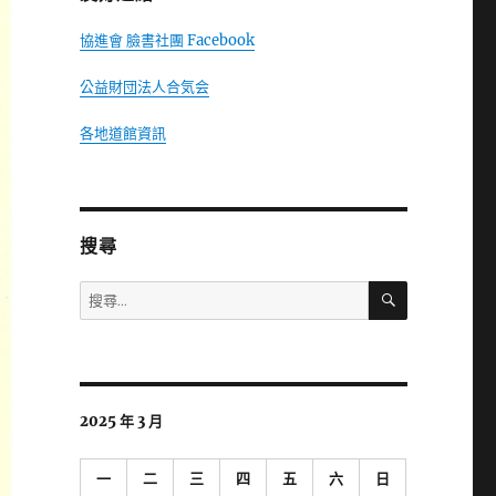
協進會 臉書社團 Facebook
公益財団法人合気会
各地道館資訊
搜尋
搜
搜
尋
尋
關
鍵
字:
2025 年 3 月
一
二
三
四
五
六
日